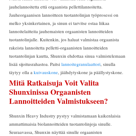
jauhelannoitetta että orgaanista pellettilannoitetta.
Jauheorgaanisen lannoitteen tuotantolinjan työprosessi on
melko yksinkertainen, ja sinun ei tarvitse ostaa liikaa
lannoitelaitteita jauhemaisten orgaanisten lannoitteiden
tuotantolinjalle. Kuitenkin, jos haluat valmistaa orgaanista
rakeista lannoitetta pelletti-orgaanisten lannoitteiden
tuotantolinjan kautta, Shunxin ehdottaa sinua valmistelemaan
lisää sijoitusrahastoa. Paitsi
lannoitegranulaattori
, sinulla
täytyy olla a
kuivauskone
, jäähdytyskone ja päällystyskone.
Mitä Ratkaisuja Voit Valita
Shunxinissa Orgaanisten
Lannoitteiden Valmistukseen?
Shunxin Heavy Industry pystyy valmistamaan kaikenlaisia ​​
ammattimaisia ​​biolannoitteiden tuotantolinjoja sinulle.
Seuraavassa, Shunxin näyttää sinulle orgaanisten