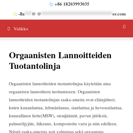
Siirrä
+86 18203993035
:
sisältöön
-lla
***
@ @
******************************
er.com
:
Valikko
Orgaanisten Lannoitteiden
Tuotantolinja
Orgaanisten lannoitteiden tuotantolinjaa käytetään aina
orgaanisen lannoitteen tuottamiseen. Orgaanisten
lannoitteiden tuotantolinjan raaka-aineita ovat eläinjätteet,
kuten kananlantaa, lehmänlanna, sianlantaa ja hevosenlantaa,
kunnallinen liette(MSW), sienijäämät, pavun jätöksiä,
palmuöljyjäte, liikenne, kompostoitu varsi ja niin edelleen.
Näistä raaka-aineista voit valmistaa sekä orgaanista