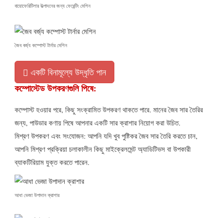
বায়োফেরিটিলার উত্পাদনের জন্য ফেরেন্টিং মেশিন
জৈব বর্জ্য কম্পোস্ট টার্নার মেশিন
একটি বিনামূল্যে উদ্ধৃতি পান
কম্পোস্টেড উপকরণগুলি পিষে:
কম্পোস্ট হওয়ার পরে, কিছু সংক্রামিত উপকরণ থাকতে পারে. মানের জৈব সার তৈরির
জন্য, পাউডার কণায় পিষে আপনার একটি সার ক্রাশার নিয়োগ করা উচিত.
মিশ্রণ উপকরণ এবং সংযোজন: আপনি যদি খুব পুষ্টিকর জৈব সার তৈরি করতে চান,
আপনি মিশ্রণ প্রক্রিয়া চলাকালীন কিছু মাইক্রেলমেন্ট অ্যাডিটিভস বা উপকারী
ব্যাকটিরিয়াম যুক্ত করতে পারেন.
আধা ভেজা উপাদান ক্রাশার