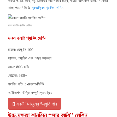
করতে পারেন. তবে, বড় আকারের সার গাছের জন্য, আমরা আপনাকে একটি শানসিন
আছে পরামর্শ দিচ্ছি
স্বয়ংক্রিয় প্যাকিং মেশিন
.
ডাবল বালতি প্যাকিং মেশিন
ডাবল বালতি প্যাকিং মেশিন
মডেল: ডেঙ্গু-সি 100
ফাংশন: প্যাকিং এবং ওজন উপকরণ
ওজন: 800কেজি
ভোল্টেজ: 380v
প্যাকিং গতি: 5-8ব্যাগ/মিনিট
অটোমেশন ডিগ্রি: সম্পূর্ণ স্বয়ংক্রিয়
একটি বিনামূল্যে উদ্ধৃতি পান
উচ্চ-দক্ষতা শানক্সিন “সার বর্জ্য” মেশিন