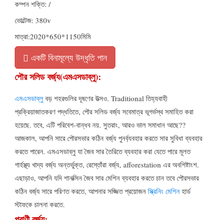
কম্পন শক্তি: /
ভোল্টেজ: 380v
মাত্রা:2020*650*1150মিমি
একটি বিনামূল্যে উদ্ধৃতি পান
পৌর সলিড বর্জ্য(এমএসডাব্লু):
এমএসডাব্লু
বড় শহরগুলির দূষণের উত্সও. Traditional তিহ্যবাহী
প্রক্রিয়াজাতকরণ পদ্ধতিতে, পৌর সলিড বর্জ্য সবেমাত্র ভূগর্ভস্থ সমাহিত করা
হয়েছে. তবে, এটি পরিবেশ-বান্ধব নয়. সুতরাং, আরও ভাল সমাধান আছে??
আজকাল, আপনি সারে পৌরসভার কঠিন বর্জ্য পুনর্ব্যবহার করতে সার সুবিধা ব্যবহার
করতে পারেন. এমএসডাব্লু যা জৈব সার তৈরিতে ব্যবহার করা যেতে পারে মূলত
গার্হস্থ্য খাদ্য বর্জ্য অন্তর্ভুক্ত, রেস্তোঁরা বর্জ্য, afforestation এর অবশিষ্টাংশ.
এছাড়াও, আপনি যদি শানক্সিন জৈব সার মেশিন ব্যবহার করতে চান তবে পৌরসভার
কঠিন বর্জ্য সারে পরিণত করতে, আপনার সজ্জিত প্রয়োজন
স্ক্রিনিং মেশিন
হার্ড
স্টাফকে চালনা করতে.
প্রাণী বর্জ্য: