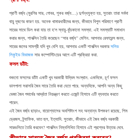
প্রাণী বর্জ্য (মুরগির সার, গোবর, শূকর বর্জ্য…) দুর্গন্ধযুক্ত হয়, সুতরাং তারা সর্বদা
বায়ু দূষণের কারণ হয়. অনেক খামারধারীদের জন্য, কীভাবে বিপুল পরিমাণে প্রাণী
সারের সাথে ডিল করা যায় তা হ'ল স্নায়ু-কুঁচকানো সমস্যা. এই সমস্যাটি সমাধান
করার জন্য, শানক্সিন তৈরি করেছেন “সার বর্জ্য” মেশিন. আপনার রেফারেন্স জন্য,
সারের জলের সামগ্রী যদি খুব বেশি হয়, আপনার একটি শানক্সিন দরকার
সলিড
লিকুইড বিভাজক
সার কম্পোস্টিংয়ের আগে এটি প্রক্রিয়া করা.
ফসল ডাঁটা:
শুকনো ফসলের ডাঁটা একটি খুব দরকারী উদ্ভিদ সংস্থান. একদিকে, চূর্ণ ফসল
ডালপালা সরাসরি জৈব সারে তৈরি করা যেতে পারে. অন্যদিকে, আপনি অন্য কিছু
ভেজা জৈব পদার্থের আর্দ্রতা নিয়ন্ত্রণ করতে এজেন্ট হিসাবে এটি ব্যবহার করতে
পারেন.
এই জৈব বর্জ্য ছাড়াও, বায়োগ্যাসের অবশিষ্টাংশ সহ অন্যান্য উপকরণ রয়েছে, শিম
ড্রেজস, ট্র্যাফিক, ভাত হুল, ইত্যাদি. সুতরাং, কীভাবে এই জৈব বর্জ্য দরকারী
সারগুলিতে তৈরি করবেন? শানক্সিন নিম্নলিখিত হিসাবে এই প্রশ্নের উত্তর দেবে.
কীভাবে সারতে জৈব বর্জ্য প্রক্রিয়া করবেন?