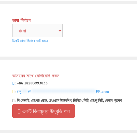
ভাষা নির্বাচন
ডিফল্ট ভাষা হিসাবে সেট করুন
আমাদের সাথে যোগাযোগ করুন
+86 18203993035
:
:
চালু
***
@
******************************
ER.com
লি কেজাই, ঝেংশাং রোড, চেংগুয়ান টাউনশিপ, জিঙ্গিয়াং সিটি, ঝেংজু সিটি, হেনান প্রদেশ
:
একটি বিনামূল্যে উদ্ধৃতি পান