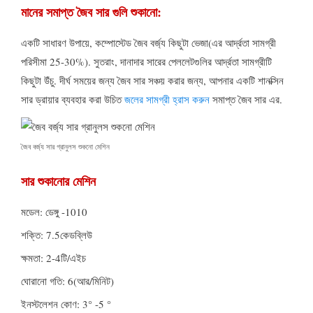
মানের সমাপ্ত জৈব সার গুলি শুকানো:
একটি সাধারণ উপায়ে, কম্পোস্টেড জৈব বর্জ্য কিছুটা ভেজা(এর আর্দ্রতা সামগ্রী
পরিসীমা 25-30%). সুতরাং, দানাদার সারের পেললেটগুলির আর্দ্রতা সামগ্রীটি
কিছুটা উঁচু. দীর্ঘ সময়ের জন্য জৈব সার সঞ্চয় করার জন্য, আপনার একটি শানক্সিন
সার ড্রায়ার ব্যবহার করা উচিত
জলের সামগ্রী হ্রাস করুন
সমাপ্ত জৈব সার এর.
জৈব বর্জ্য সার গ্রানুলস শুকনো মেশিন
সার শুকানোর মেশিন
মডেল: ডেঙ্গু -1010
শক্তি: 7.5কেডব্লিউ
ক্ষমতা: 2-4টি/এইচ
ঘোরানো গতি: 6(আর/মিনিট)
ইনস্টলেশন কোণ: 3° -5 °