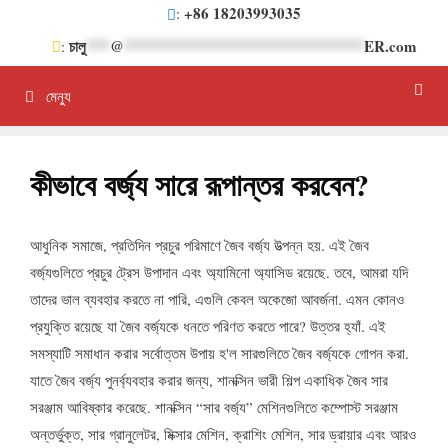
সামগ্রীতে
+86 18203993035
:
এড়িয়ে
চালু
***
@
******************************
ER.com
:
যান
মেন্যু
কীভাবে বর্জ্য সারে রূপান্তর করবেন?
আধুনিক সমাজে, প্রতিদিন প্রচুর পরিমাণে জৈব বর্জ্য উত্পন্ন হয়. এই জৈব
বর্জ্যগুলিতে প্রচুর ট্রেস উপাদান এবং অ্যামিনো অ্যাসিড রয়েছে. তবে, আমরা যদি
তাদের ভাল ব্যবহার করতে না পারি, এগুলি কেবল অকেজো আবর্জনা. এমন কোনও
প্রযুক্তি রয়েছে যা জৈব বর্জ্যকে ধনতে পরিণত করতে পারে? উত্তর হ্যাঁ. এই
সমস্যাটি সমাধান করার সর্বোত্তম উপায় হ'ল সারগুলিতে জৈব বর্জ্যকে গোপন করা.
যাতে জৈব বর্জ্য পুনর্ব্যবহার করার জন্য, শানক্সিন ভারী শিল্প একাধিক জৈব সার
সরঞ্জাম আবিষ্কার করেছে. শানক্সিন “সার বর্জ্য” মেশিনগুলিতে কম্পোস্ট সরঞ্জাম
অন্তর্ভুক্ত, সার গ্রানুলেটর, মিক্সার মেশিন, ক্রাশিং মেশিন, সার ড্রায়ার এবং আরও