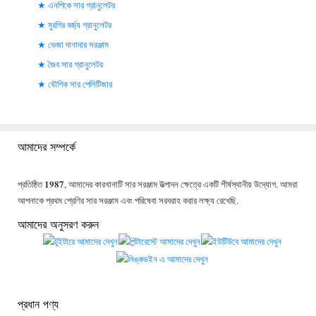
এনপিকে সার গ্রানুলেটর
মুরগির বর্জ্য গ্রানুলেটর
ভেজা দানাদার সরঞ্জাম
জৈব সার গ্রানুলেটর
যৌগিক সার পেলিটিজার
আমাদের সম্পর্কে
1987
প্রতিষ্ঠিত
, আমাদের কারখানাটি সার সরঞ্জাম উত্পাদন ক্ষেত্রে একটি শীর্ষস্থানীয় উদ্যোগ. আমরা
আপনাকে প্রথম শ্রেণির সার সরঞ্জাম এবং পরিষেবা সরবরাহ করার লক্ষ্য রেখেছি.
আমাদের অনুসরণ করুন
প্রধান পণ্য