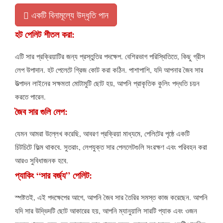
একটি বিনামূল্যে উদ্ধৃতি পান
হট পেলিট শীতল করা:
এটি সার প্রক্রিয়াটির জন্য প্রস্তুতির পদক্ষেপ. বেশিরভাগ পরিস্থিতিতে, কিছু গ্রীস
লেপ উপাদান. হট পেলেটে গ্রিজ কোট করা কঠিন. পাশাপাশি, যদি আপনার জৈব সার
উত্পাদন লাইনের সক্ষমতা মোটামুটি ছোট হয়, আপনি প্রাকৃতিক কুলিং পদ্ধতি চয়ন
করতে পারেন.
জৈব সার গুলি লেপ:
যেমন আমরা উল্লেখ করেছি, আবরণ প্রক্রিয়া মাধ্যমে, পেলিটের পৃষ্ঠে একটি
চিটচিটে ফিল্ম থাকবে. সুতরাং, লেপযুক্ত সার পেললেটগুলি সংরক্ষণ এবং পরিবহন করা
আরও সুবিধাজনক হবে.
প্যাকিং “সার বর্জ্য” পেলিট:
স্পষ্টতই, এই পদক্ষেপের আগে, আপনি জৈব সার তৈরির সমস্ত কাজ করেছেন. আপনি
যদি সার উদ্ভিদটি ছোট আকারের হয়, আপনি ম্যানুয়ালি সারটি প্যাক এবং ওজন