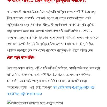
যাতে দরকারী সার হয়ে উঠতে, জৈব বর্জ্যগুলি প্রক্রিয়াগুলির একটি সিরিজের মধ্য
দিয়ে যেতে হবে. অবশ্যই, এর অর্থ এই নয় যে সমস্ত ধরণের কাঁচামাল একই
প্রক্রিয়াগুলির মধ্য দিয়ে যাওয়া উচিত. উদাহরণস্বরূপ, আপনি যদি সারে মুরগির
বর্জ্য ব্যবহার করতে চান, আপনার প্রথম ধাপে এটি একটি মেশিন DEWater
প্রয়োজন. তবে, আপনি যদি গরু গোবর ব্যবহার করার পরিকল্পনা করেন, সাধারণভাবে
কথা বলা, আপনি ডিওয়াটারিং প্রক্রিয়াটিকে উপেক্ষা করতে পারেন. নিম্নলিখিত,
শানক্সিন আপনাকে জৈব সার তৈরির প্রাথমিক প্রক্রিয়াগুলি পরিচয় করিয়ে দেবে.
জৈব বর্জ্য কম্পোস্টিং:
জৈব সার উত্পাদন লাইনে, এটি একটি অনিবার্য প্রক্রিয়া. আপনি মাঠে তাজা জৈব বর্জ্য
ছড়িয়ে দিতে পারবেন না, কারণ এটি ধীরে ধীরে পচে যাবে. এবং পচন প্রক্রিয়া
চলাকালীন, জৈব বর্জ্য ক্ষেত্রের তাপকে বিকিরণ করবে, যা চারাগুলির জন্য
ক্ষতিকারক. সুতরাং, এটা একটি আবশ্যক
সার তৈরির জন্য পুঙ্খানুপুঙ্খভাবে পচে
যাওয়া জৈব বর্জ্য ব্যবহার করুন
.