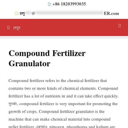
সামগ্রীতে
+86 18203993035
:
এড়িয়ে
চালু
***
@
******************************
ER.com
:
যান
মেন্যু
Compound Fertilizer
Granulator
Compound fertilizer refers to the chemical fertilizer that
contains two or more kinds of chemical elements
.
Compound
fertilizer has a lot of nutrients in and it can take effect quickly
.
সুতরাং,
compound fertilizer is very important for promoting the
growth of crops
.
Compound fertilizer granulator is the
machine that can make chemical material into compound
pellet fertilizer
. এছাড়াও,
nitrogen
,
phosphorus and kalium are