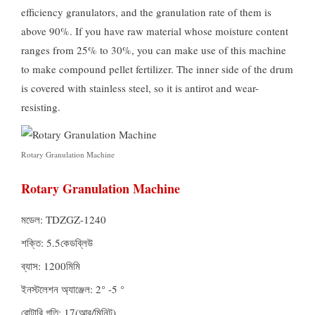
efficiency granulators
,
and the granulation rate of them is
above
90%.
If you have raw material whose moisture content
ranges from
25%
to
30%,
you can make use of this machine
to make compound pellet fertilizer
.
The inner side of the drum
is covered with stainless steel
,
so it is antirot and wear-
resisting
.
Rotary Granulation Machine
Rotary Granulation Machine
মডেল:
TDZGZ-1240
শক্তি: 5.5কেডব্লিউ
ব্যাস: 1200মিমি
ইনস্টলেশন অ্যাঞ্জেল: 2° -5 °
রোটারি গতি: 17(আর/মিনিট)