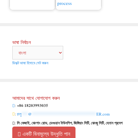
কীভাবে বর্জ্য সারে রূপান্তর
করবেন?
মুরগির সার উত্পাদন লাইন
ভাষা নির্বাচন
ডিফল্ট ভাষা হিসাবে সেট করুন
আমাদের সাথে যোগাযোগ করুন
+86 18203993035
:
:
চালু
***
@
******************************
ER.com
লি কেজাই, ঝেংশাং রোড, চেংগুয়ান টাউনশিপ, জিঙ্গিয়াং সিটি, ঝেংজু সিটি, হেনান প্রদেশ
:
একটি বিনামূল্যে উদ্ধৃতি পান