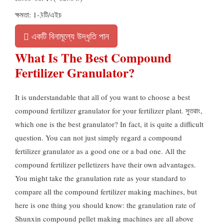
ক্ষমতা: 1-3টি/এইচ
একটি বিনামূল্যে উদ্ধৃতি পান
What Is The Best Compound
Fertilizer Granulator
?
It is understandable that all of you want to choose a best
compound fertilizer granulator for your fertilizer plant
. সুতরাং,
which one is the best granulator
?
In fact
,
it is quite a difficult
question
.
You can not just simply regard a compound
fertilizer granulator as a good one or a bad one
.
All the
compound fertilizer pelletizers have their own advantages
.
You might take the granulation rate as your standard to
compare all the compound fertilizer making machines
,
but
here is one thing you should know
:
the granulation rate of
Shunxin compound pellet making machines are all above