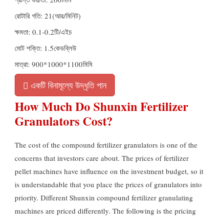
রোটারি গতি: 21(আর/মিনিট)
ক্ষমতা: 0.1-0.2টি/এইচ
মোট শক্তি: 1.5কেডব্লিউ
মাত্রা: 900*1000*1100মিমি
একটি বিনামূল্যে উদ্ধৃতি পান
How Much Do Shunxin Fertilizer
Granulators Cost
?
The cost of the compound fertilizer granulators is one of the
concerns that investors care about
.
The prices of fertilizer
pellet machines have influence on the investment budget
,
so it
is understandable that you place the prices of granulators into
priority
.
Different Shunxin compound fertilizer granulating
machines are priced differently
.
The following is the pricing