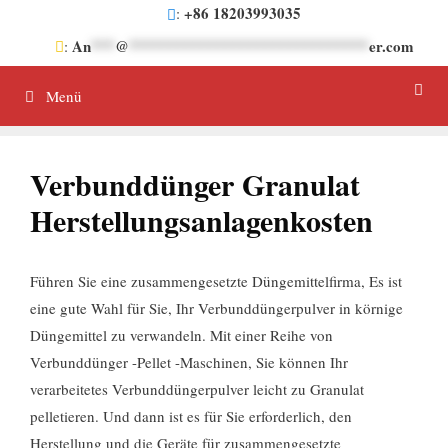
Überspringen
+86 18203993035
:
Sie
An
***
@
******************************
er.com
:
zu
Inhalten
Menü
Verbunddünger Granulat
Herstellungsanlagenkosten
Führen Sie eine zusammengesetzte Düngemittelfirma, Es ist
eine gute Wahl für Sie, Ihr Verbunddüngerpulver in körnige
Düngemittel zu verwandeln. Mit einer Reihe von
Verbunddünger -Pellet -Maschinen, Sie können Ihr
verarbeitetes Verbunddüngerpulver leicht zu Granulat
pelletieren. Und dann ist es für Sie erforderlich, den
Herstellung und die Geräte für zusammengesetzte