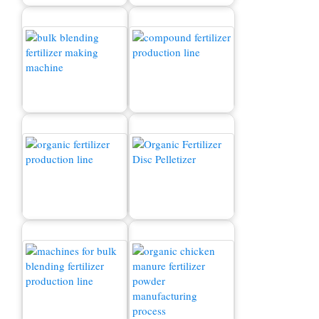
Produktionslinie für
zusammengesetzte
Düngerproduktionslinie
Dünger
Produktionslinie
Bio -Düngermaschine
organischer Dünger
zum Verkauf
Massenmischdünger
Hühnermistproduktionsli